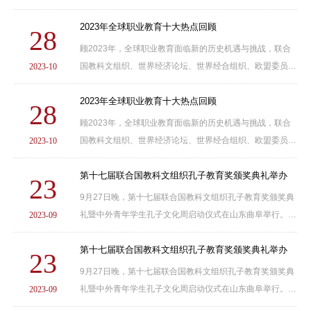
年，科学教育工作持续推进，为学生的科学梦想插上翅膀；
学位管理体制不断完善，学位授予质量得到保障；国......
2023年全球职业教育十大热点回顾
28
顾2023年，全球职业教育面临新的历史机遇与挑战，联合
国教科文组织、世界经济论坛、世界经合组织、欧盟委员会
2023-10
等全球和区域性组织相继发布报告，剖析职业教育现存问
题，搭建国际合作与交流平台，助推全球职业教育发展......
2023年全球职业教育十大热点回顾
28
顾2023年，全球职业教育面临新的历史机遇与挑战，联合
国教科文组织、世界经济论坛、世界经合组织、欧盟委员会
2023-10
等全球和区域性组织相继发布报告，剖析职业教育现存问
题，搭建国际合作与交流平台，助推全球职业教育发展......
第十七届联合国教科文组织孔子教育奖颁奖典礼举办
23
9月27日晚，第十七届联合国教科文组织孔子教育奖颁奖典
礼暨中外青年学生孔子文化周启动仪式在山东曲阜举行。教
2023-09
育部副部长、中国联合国教科文组织全国委员会主任田学军
视频出席并致辞。田学军指出，习近平主席和中国政......
第十七届联合国教科文组织孔子教育奖颁奖典礼举办
23
9月27日晚，第十七届联合国教科文组织孔子教育奖颁奖典
礼暨中外青年学生孔子文化周启动仪式在山东曲阜举行。教
2023-09
育部副部长、中国联合国教科文组织全国委员会主任田学军