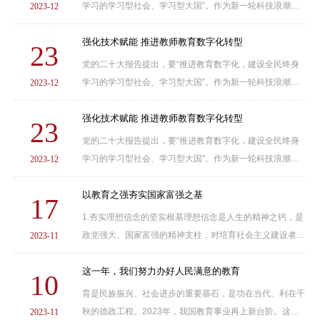
学习的学习型社会、学习型大国”。作为新一轮科技浪潮和
2023-12
产业变革的驱动力，教育数字化正在重塑新时代教育，推动
教育发展的着力点向全面提高自主培养、培养拔尖......
强化技术赋能 推进教师教育数字化转型
23
党的二十大报告提出，要“推进教育数字化，建设全民终身
学习的学习型社会、学习型大国”。作为新一轮科技浪潮和
2023-12
产业变革的驱动力，教育数字化正在重塑新时代教育，推动
教育发展的着力点向全面提高自主培养、培养拔尖......
强化技术赋能 推进教师教育数字化转型
23
党的二十大报告提出，要“推进教育数字化，建设全民终身
学习的学习型社会、学习型大国”。作为新一轮科技浪潮和
2023-12
产业变革的驱动力，教育数字化正在重塑新时代教育，推动
教育发展的着力点向全面提高自主培养、培养拔尖......
以教育之强夯实国家富强之基
17
1.夯实理想信念的坚实根基理想信念是人生的精神之钙，是
政党强大、国家富强的精神支柱，对培育社会主义建设者和
2023-11
接班人具有举旗定向的作用，也为抵御意识形态领域风险挑
战提供坚强保障。通过加强思想道德教育、深化历......
这一年，我们努力办好人民满意的教育
10
育是民族振兴、社会进步的重要基石，是功在当代、利在千
秋的德政工程。2023年，我国教育事业再上新台阶。这一
2023-11