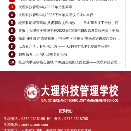
3
大理科技管理学校2026年招生简章
4
大理科技管理学校2025下半年入团仪式成功举行
5
校际联动聚智赋能 共促职教提质增效 ——乐山商务技工学校、丽江祥和职高莅临大理科技管理学校交流考察
6
喜报｜大理科技管理学校2023届2026年职教高考首战告捷！全员上线创辉煌！
7
翰墨润校园 艺韵满苍洱｜“苍洱秀・科技兴”书画名家进校园公益活动圆满举行
8
以青春之名，赴宪法之约 —— 大理科技管理学校成年宣誓礼
9
职教高考：开启职业教育新征程
10
校企携手深耕核心领域 产教融合赋能滇西发展——大理科技管理学校与中国广电云南网络有限公司大理州分公司校企合作交流会
联系我们
学校电话：0872-2318199 招生电话：0872-2318765
学校邮箱：xm@ynxmjy.com
学校地址：云南省大理市下关生物园区大理科技管理学校