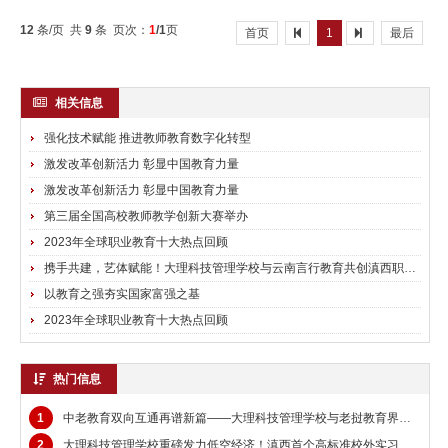
视频出席并致辞。田学军指出，习近平主席和中国政......
12
条/页 共
9
条 页次：
1
/1
页
首页
1
最后
相关信息
强化技术赋能 推进教师教育数字化转型
激发改革创新活力 彰显中国教育力量
激发改革创新活力 彰显中国教育力量
第三届全国高校教师教学创新大赛举办
2023年全球职业教育十大热点回顾
携手共建，艺体赋能！大理科技管理学校与云南言行教育共创滇西职教高考新标杆
以教育之强夯实国家富强之基
2023年全球职业教育十大热点回顾
热门信息
1
中老教育双向互通再谱新篇——大理科技管理学校与老挝教育界深化合作办学
2
大理科技管理学校重磅发力低空经济！滇西首个高标准校外实习实训基地即将落地大理十亩