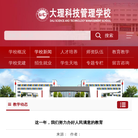
学校概况
学校新闻
人才培养
师资队伍
教育教学
学校党建
招生就业
学生天地
专题专栏
留言咨询
教学动态
这一年，我们努力办好人民满意的教育
来源： 作者：