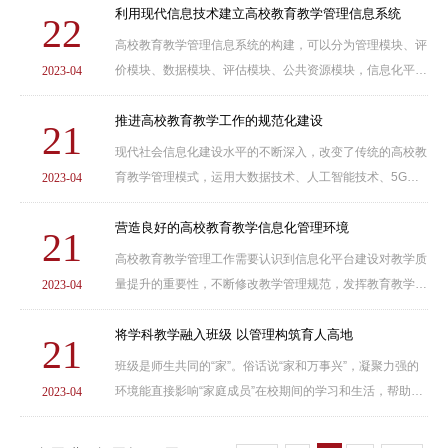
打破传统教育教学管理时间、空间的限制，保证教......
利用现代信息技术建立高校教育教学管理信息系统
22
高校教育教学管理信息系统的构建，可以分为管理模块、评
价模块、数据模块、评估模块、公共资源模块，信息化平台
2023-04
具有资源数量多、数据分布广的发展特点，想要提高系统运
行维护质量，完善现代信息技术的保障机制，需要......
推进高校教育教学工作的规范化建设
21
现代社会信息化建设水平的不断深入，改变了传统的高校教
育教学管理模式，运用大数据技术、人工智能技术、5G互
2023-04
联网技术，建立教育事业发展新格局，完善教育信息化2.0
的发展计划，健全高校教育教学内部管理政策。打造以......
营造良好的高校教育教学信息化管理环境
21
高校教育教学管理工作需要认识到信息化平台建设对教学质
量提升的重要性，不断修改教学管理规范，发挥教育教学质
2023-04
量管理的动态化建设优势，营造一个良好的服务氛围，形成
教育合力。贯彻落实现代化人才培养理念，坚持以......
将学科教学融入班级 以管理构筑育人高地
21
班级是师生共同的“家”。俗话说“家和万事兴”，凝聚力强的
环境能直接影响“家庭成员”在校期间的学习和生活，帮助学
2023-04
生更好地成长成才。因此在班级管理中，我将班级建设摆在
首位，并将学科知识融入班级建设之中，便......