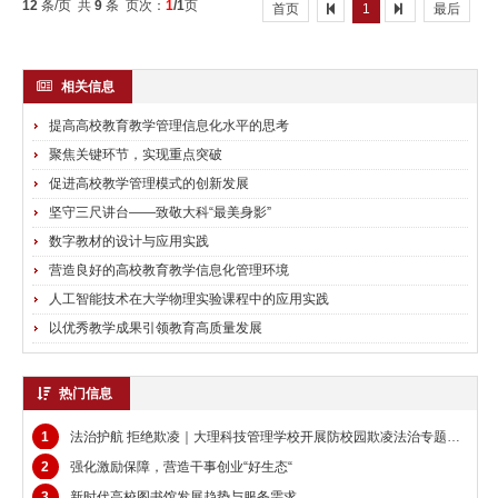
12
条/页 共
9
条 页次：
1
/1
页
首页
1
最后
相关信息
提高高校教育教学管理信息化水平的思考
聚焦关键环节，实现重点突破
促进高校教学管理模式的创新发展
坚守三尺讲台——致敬大科“最美身影”
数字教材的设计与应用实践
营造良好的高校教育教学信息化管理环境
人工智能技术在大学物理实验课程中的应用实践
以优秀教学成果引领教育高质量发展
热门信息
1
法治护航 拒绝欺凌｜大理科技管理学校开展防校园欺凌法治专题讲座
2
强化激励保障，营造干事创业“好生态“
3
新时代高校图书馆发展趋势与服务需求