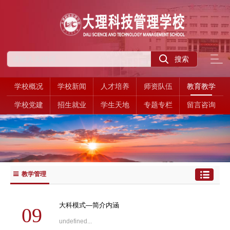
学校概况
学校新闻
人才培养
师资队伍
教育教学
学校党建
招生就业
学生天地
专题专栏
留言咨询
教学管理
大科模式—简介内涵
09
undefined...