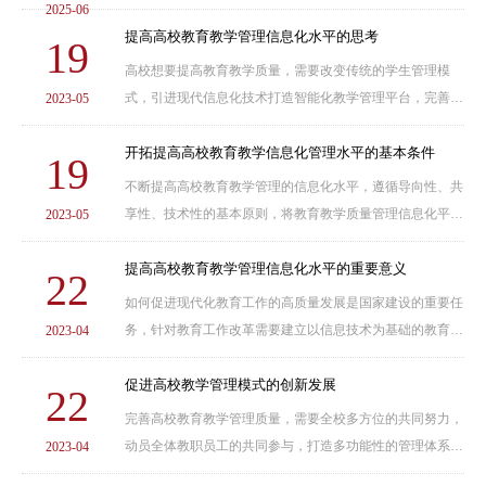
2025-06
提高高校教育教学管理信息化水平的思考
19
高校想要提高教育教学质量，需要改变传统的学生管理模
式，引进现代信息化技术打造智能化教学管理平台，完善高
2023-05
校教育教学管理体系，对教学流程、教学内容进行有效监
管，对学生的教学表现和整体课堂教学成效进行综合评......
开拓提高高校教育教学信息化管理水平的基本条件
19
不断提高高校教育教学管理的信息化水平，遵循导向性、共
享性、技术性的基本原则，将教育教学质量管理信息化平台
2023-05
作为一系列教育教学改革工作的基础与前提。整合高校教育
教学管理工作开展进程中的各类要素，利用现代智......
提高高校教育教学管理信息化水平的重要意义
22
如何促进现代化教育工作的高质量发展是国家建设的重要任
务，针对教育工作改革需要建立以信息技术为基础的教育教
2023-04
学中心，制定科学的人才培养方案，参考《中华人民共和国
高等教育法》中的相关规定，坚持以高素质人才培......
促进高校教学管理模式的创新发展
22
完善高校教育教学管理质量，需要全校多方位的共同努力，
动员全体教职员工的共同参与，打造多功能性的管理体系，
2023-04
发挥各教育部门的联动性作用，利用现代化信息管理平台，